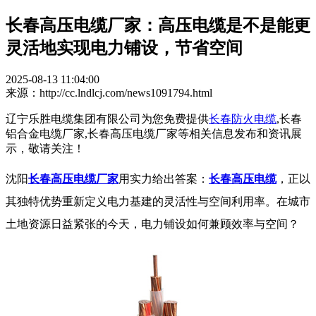
长春高压电缆厂家：高压电缆是不是能更
灵活地实现电力铺设，节省空间
2025-08-13 11:04:00
来源：http://cc.lndlcj.com/news1091794.html
辽宁乐胜电缆集团有限公司为您免费提供
长春防火电缆
,长春
铝合金电缆厂家,长春高压电缆厂家等相关信息发布和资讯展
示，敬请关注！
沈阳
长春高压电缆厂家
用实力给出答案：
长春高压电缆
，正以
其独特优势重新定义电力基建的灵活性与空间利用率。在城市
土地资源日益紧张的今天，电力铺设如何兼顾效率与空间？​