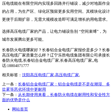
压电缆能在有限空间内实现多回路并行铺设，减少对地面作业
的占用，为生产区、绿化区预留更多实用空间。其模块化设计
更便于后期扩容，无需大规模改造即可满足增长的用电需求。​
选择
高压电缆厂家
的产品，让电力铺设告别 “空间束缚”，为
城市发展腾出更多可能。
长春防火电缆哪家好？长春铝合金电缆厂家报价是多少？长春
高压电缆厂家质量怎么样？辽宁乐胜电缆集团有限公司承接长
春防火电缆,长春铝合金电缆厂家,长春高压电缆厂家,,电
话:18804071777
相关标签：
沈阳高压电缆厂家
,
高压电缆厂家
,
上一条：
长春铝合金电缆厂家：铝合金电缆是不是在潮湿、多
盐雾等恶劣环境中更耐用
下一条：
从长期使用来看，长春防火电缆在耐用性和安全性方
面的优势是什么
网站首页