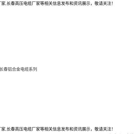
厂家,长春高压电缆厂家等相关信息发布和资讯展示，敬请关注！
长春铝合金电缆系列
厂家,长春高压电缆厂家等相关信息发布和资讯展示，敬请关注！