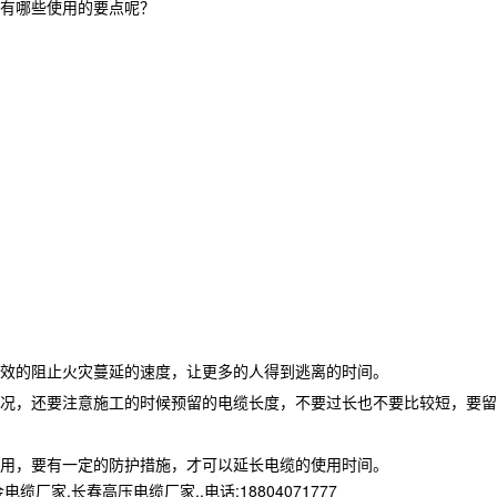
有哪些使用的要点呢？
效的阻止火灾蔓延的速度，让更多的人得到逃离的时间。
况，还要注意施工的时候预留的电缆长度，不要过长也不要比较短，要留
用，要有一定的防护措施，才可以延长电缆的使用时间。
长春高压电缆厂家,,电话:18804071777