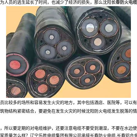
为人员的逃生延长了时间，也减少了经济的损失，那么沈阳
长春防火电缆
员比较多的场所和容易发生火灾的地方，其中包括酒店、医院等，可以有
筑物结构紧密结合，要避免在发生火灾的时候沈阳防火电缆发生脱落的情
，所以要定期的对电缆维护，还要注意电缆不要受到潮湿，不要在水边使
怎么样？辽宁乐胜电缆集团有限公司承接长春防火电缆,长春铝合金电缆厂家,