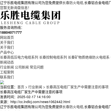
辽宁乐胜电缆集团有限公司为您免费提供
长春防火电缆
,长春铝合金电缆
您暂无新询盘信息！
服务咨询热线：
18804071777
网站首页
关于我们
关于我们
产品中心
长春高低压电力电缆系列
长春控制电缆系列
长春矿物质绝缘防火电缆系
新闻动态
行业新闻
公司新闻
常见问题
工程案例
联系我们
当前位置：
首页
>
行业新闻
>
长春高压电缆厂家生产中需要注意的事项
长春高压电缆厂家生产中需要注意的事项
发表时间：2025-02-17 14:16:00
来源：http://cc.lndlcj.com/news1062442.html
辽宁乐胜电缆集团有限公司为您免费提供
长春防火电缆
,长春铝合金电缆