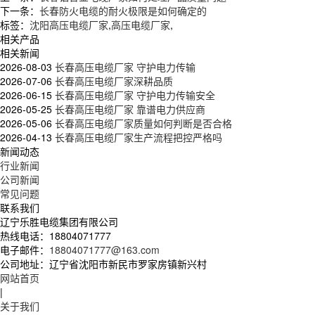
下一条：
长春防火电缆的耐火极限是如何确定的
标签：
沈阳高压电缆厂家
,
高压电缆厂家
,
相关产品
相关新闻
2026-08-03
长春高压电缆厂家 守护电力传输
2026-07-06
长春高压电缆厂家深耕品质
2026-06-15
长春高压电缆厂家 守护电力传输安全
2026-05-25
长春高压电缆厂家 靠谱电力供应商
2026-05-06
长春高压电缆厂家质量如何判断是否合格
2026-04-13
长春高压电缆厂家生产流程把控严格吗
新闻动态
行业新闻
公司新闻
常见问题
联系我们
辽宁乐胜电缆集团有限公司
热线电话：
18804071777
电子邮件：
18804071777@163.com
公司地址：
辽宁省沈阳市新民市罗家房镇新兴村
网站首页
|
关于我们