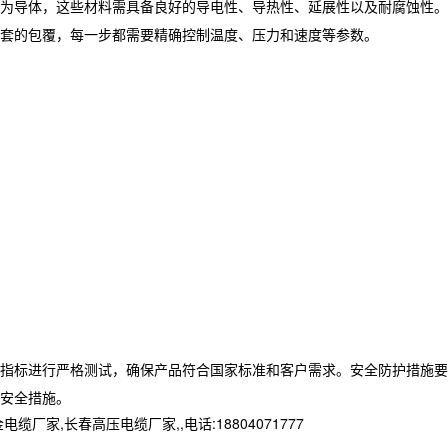
为导体，这些材料需具备良好的导电性、导热性、延展性以及耐腐蚀性。
套的包覆，每一步都需要精确控制温度、压力和速度等参数。
指标进行严格测试，确保产品符合国家标准和客户需求。安全防护措施要
安全措施。
长春高压电缆厂家,,电话:18804071777