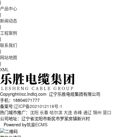
|
产品中心
|
新闻动态
|
工程案例
|
联系我们
|
网站地图
|
XML
Copyright©cc.lndlcj.com 辽宁乐胜电缆集团有限公司
手机：18804071777
备案号:
辽ICP备2021012118号-1
热门城市推广：
沈阳
长春
哈尔滨
大连
赤峰
通辽
锦州
营口
公司地址：辽宁省沈阳市新民市罗家房镇新兴村
Powered by
筑巢ECMS