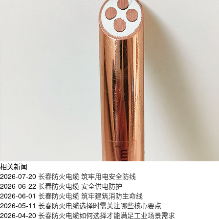
相关新闻
2026-07-20
长春防火电缆 筑牢用电安全防线
2026-06-22
长春防火电缆 安全供电防护
2026-06-01
长春防火电缆 筑牢建筑消防生命线
2026-05-11
长春防火电缆选择时需关注哪些核心要点
2026-04-20
长春防火电缆如何选择才能满足工业场景需求