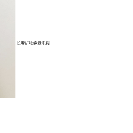
长春矿物绝缘电缆