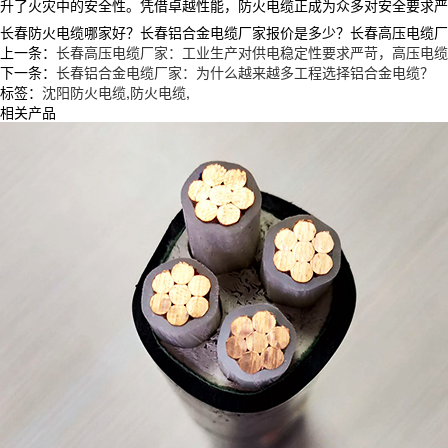
升了火灾中的安全性。凭借卓越性能，
防火电缆
正成为众多对安全要求严
长春防火电缆哪家好？长春铝合金电缆厂家报价是多少？长春高压电缆厂家质量
上一条：
长春高压电缆厂家：工业生产对供电稳定性要求严苛，高压电缆
下一条：
长春铝合金电缆厂家：为什么越来越多工程选择铝合金电缆？
标签：
沈阳防火电缆
,
防火电缆
,
相关产品