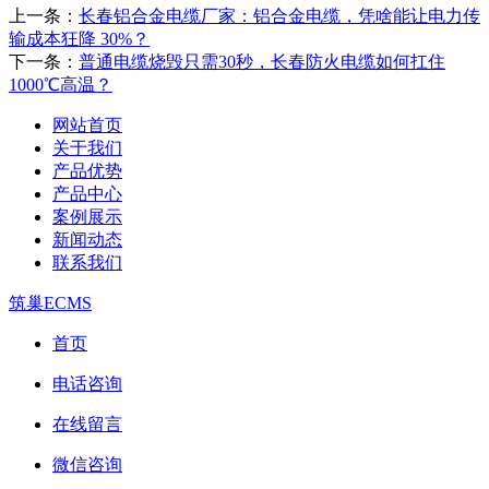
上一条：
长春铝合金电缆厂家：铝合金电缆，凭啥能让电力传
输成本狂降 30%？
下一条：
普通电缆烧毁只需30秒，长春防火电缆如何扛住
1000℃高温？
网站首页
关于我们
产品优势
产品中心
案例展示
新闻动态
联系我们
筑巢ECMS
首页
电话咨询
在线留言
微信咨询