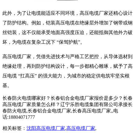
此外，为了让电缆能适应不同环境，
高压电缆厂家
还精心设计
了防护结构。例如，铠装高压电缆在绝缘层外增加了钢带或钢
丝铠装，这不仅能承受地面高强度压迫，还能抵御其他外力破
坏，为电缆在复杂工况下 “保驾护航”。​
高压电缆厂家
，凭借先进技术与严格工艺把控，从导体选材到
绝缘处理，再到防护结构设计，每一步都精心雕琢，赋予了高
压电缆 “扛高压” 的强大能力，为城市的稳定供电筑牢坚实根
基。
长春防火电缆哪家好？长春铝合金电缆厂家报价是多少？长春
高压电缆厂家质量怎么样？辽宁乐胜电缆集团有限公司承接长
春防火电缆,长春铝合金电缆厂家,长春高压电缆厂家,,电
话:18804071777
相关标签：
沈阳高压电缆厂家
,
高压电缆厂家
,