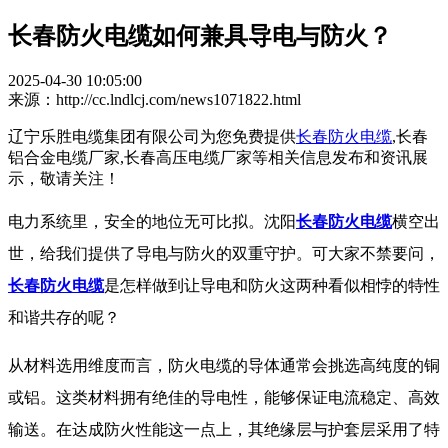
长春防火电缆如何兼具导电与防火？
2025-04-30 10:05:00
来源：http://cc.lndlcj.com/news1071822.html
辽宁乐胜电缆集团有限公司为您免费提供
长春防火电缆
,长春
铝合金电缆厂家,长春高压电缆厂家等相关信息发布和资讯展
示，敬请关注！
电力系统里，安全的地位无可比拟。
沈阳
长春防火电缆
横空出
世，给我们提供了导电与防火的双重守护。可大家不禁要问，
长春防火电缆
是怎样做到让导电和防火这两种看似相悖的特性
和谐共存的呢？
从材料选用维度而言，
防火电缆
的导体通常会挑选高纯度的铜
或铝。这类材料拥有绝佳的导电性，能够保证电流稳定、高效
输送。在达成防火性能这一点上，其绝缘层与护套层采用了特