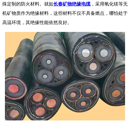
殊定制的防火材料。就如
长春矿物绝缘电缆
，采用氧化镁等无
机矿物质作为绝缘材料，这些材料不仅不具备燃点，哪怕处于
高温环境，其绝缘性能依然良好。