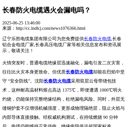
长春防火电缆遇火会漏电吗？
2025-06-25 13:46:00
来源：http://cc.lndlcj.com/news1076366.html
辽宁乐胜电缆集团有限公司为您免费提供
长春防火电缆
,长春
铝合金电缆厂家,长春高压电缆厂家等相关信息发布和资讯展
示，敬请关注！
火情突发时，普通电缆绝缘层迅速融化，漏电引发二次灾害，
往往比火灾本身更致命。但优质
长春防火电缆
却能在烈焰中坚
守 “安全防线”。
沈阳
长春防火电缆
采用双层云母带绕包技
术，这种耐高温材料熔点高达 1375℃，即便遭遇 1000℃明火
灼烧，仍能保持完整绝缘结构，杜绝漏电风险。同时，外层无
缝铜护套不仅增强机械强度，更形成物理隔绝层，阻止火焰与
内部导体直接接触。经权威机构测试，在持续燃烧 90 分钟
后，电缆仍能维持正常供电，绝缘电阻值远超国家标准。​