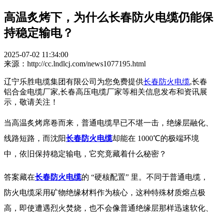
高温炙烤下，为什么长春防火电缆仍能保
持稳定输电？
2025-07-02 11:34:00
来源：http://cc.lndlcj.com/news1077195.html
辽宁乐胜电缆集团有限公司为您免费提供
长春防火电缆
,长春
铝合金电缆厂家,长春高压电缆厂家等相关信息发布和资讯展
示，敬请关注！
当高温炙烤席卷而来，普通电缆早已不堪一击，绝缘层融化、
线路短路，而
沈阳
长春防火电缆
却能在 1000℃的极端环境
中，依旧保持稳定输电，它究竟藏着什么秘密？​
答案藏在
长春防火电缆
的 “硬核配置” 里。不同于普通电缆，
防火电缆
采用矿物绝缘材料作为核心，这种特殊材质熔点极
高，即使遭遇烈火焚烧，也不会像普通绝缘层那样迅速软化、