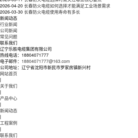
2026-04-20
长春防火电缆如何选择才能满足工业场景需求
2026-03-30
长春防火电缆使用寿命有多长
新闻动态
行业新闻
公司新闻
常见问题
联系我们
辽宁乐胜电缆集团有限公司
热线电话：
18804071777
电子邮件：
18804071777@163.com
公司地址：
辽宁省沈阳市新民市罗家房镇新兴村
网站首页
|
关于我们
|
产品中心
|
新闻动态
|
工程案例
|
联系我们