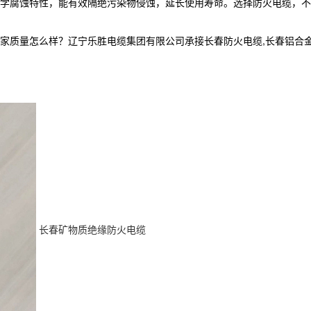
学腐蚀特性，能有效隔绝污染物侵蚀，延长使用寿命。选择
防火电缆
，不
怎么样？辽宁乐胜电缆集团有限公司承接长春防火电缆,长春铝合金电缆厂家,
长春矿物质绝缘防火电缆