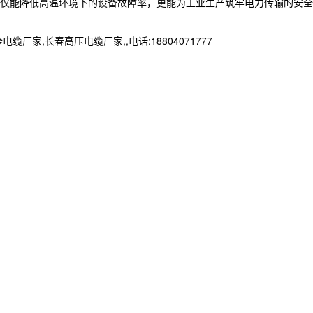
仅能降低高温环境下的设备故障率，更能为工业生产筑牢电力传输的安全
长春高压电缆厂家,,电话:18804071777