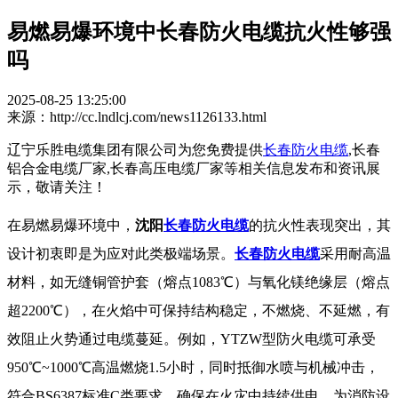
易燃易爆环境中长春防火电缆抗火性够强
吗
2025-08-25 13:25:00
来源：http://cc.lndlcj.com/news1126133.html
辽宁乐胜电缆集团有限公司为您免费提供
长春防火电缆
,长春
铝合金电缆厂家,长春高压电缆厂家等相关信息发布和资讯展
示，敬请关注！
在易燃易爆环境中，
沈阳
长春防火电缆
的抗火性表现突出，其
设计初衷即是为应对此类极端场景。
长春防火电缆
采用耐高温
材料，如无缝铜管护套（熔点1083℃）与氧化镁绝缘层（熔点
超2200℃），在火焰中可保持结构稳定，不燃烧、不延燃，有
效阻止火势通过电缆蔓延。例如，YTZW型防火电缆可承受
950℃~1000℃高温燃烧1.5小时，同时抵御水喷与机械冲击，
符合BS6387标准C类要求，确保在火灾中持续供电，为消防设