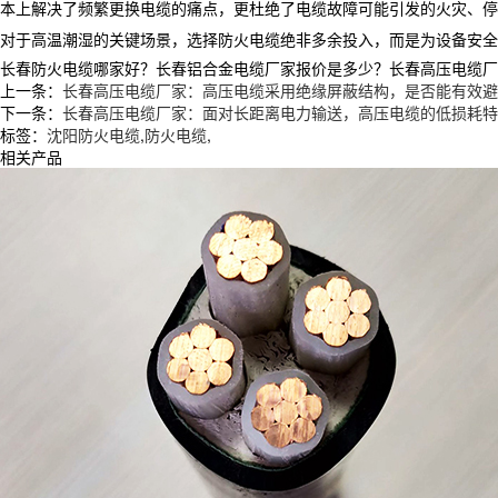
本上解决了频繁更换电缆的痛点，更杜绝了电缆故障可能引发的火灾、停
对于高温潮湿的关键场景，选择
防火电缆
绝非多余投入，而是为设备安全
长春防火电缆哪家好？长春铝合金电缆厂家报价是多少？长春高压电缆厂家质量
上一条：
长春高压电缆厂家：高压电缆采用绝缘屏蔽结构，是否能有效避
下一条：
长春高压电缆厂家：面对长距离电力输送，高压电缆的低损耗特
标签：
沈阳防火电缆
,
防火电缆
,
相关产品