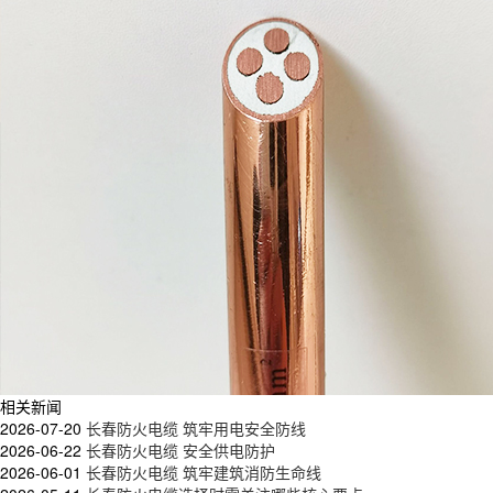
相关新闻
2026-07-20
长春防火电缆 筑牢用电安全防线
2026-06-22
长春防火电缆 安全供电防护
2026-06-01
长春防火电缆 筑牢建筑消防生命线