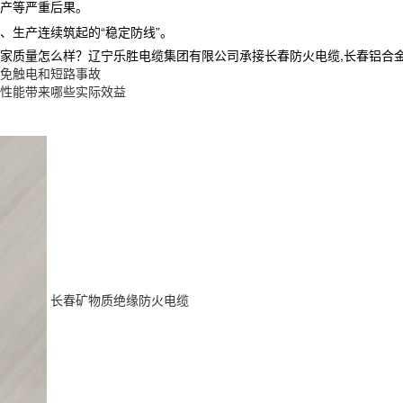
产等严重后果。
、生产连续筑起的“稳定防线”。
怎么样？辽宁乐胜电缆集团有限公司承接长春防火电缆,长春铝合金电缆厂家,
免触电和短路事故
性能带来哪些实际效益
长春矿物质绝缘防火电缆