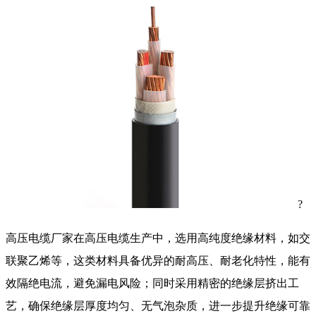
?
高压电缆厂家
在高压电缆生产中，选用高纯度绝缘材料，如交
联聚乙烯等，这类材料具备优异的耐高压、耐老化特性，能有
效隔绝电流，避免漏电风险；同时采用精密的绝缘层挤出工
艺，确保绝缘层厚度均匀、无气泡杂质，进一步提升绝缘可靠