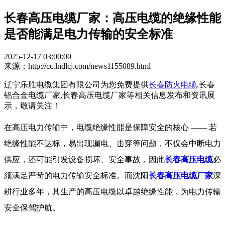
长春高压电缆厂家：高压电缆的绝缘性能
是否能满足电力传输的安全标准
2025-12-17 03:00:00
来源：http://cc.lndlcj.com/news1155089.html
辽宁乐胜电缆集团有限公司为您免费提供
长春防火电缆
,长春
铝合金电缆厂家,长春高压电缆厂家等相关信息发布和资讯展
示，敬请关注！
在高压电力传输中，电缆绝缘性能是保障安全的核心 —— 若
绝缘性能不达标，易出现漏电、击穿等问题，不仅会中断电力
供应，还可能引发设备损坏、安全事故，因此
长春高压电缆
必
须满足严苛的电力传输安全标准。而
沈阳
长春高压电缆厂家
深
耕行业多年，其生产的高压电缆以卓越绝缘性能，为电力传输
安全保驾护航。