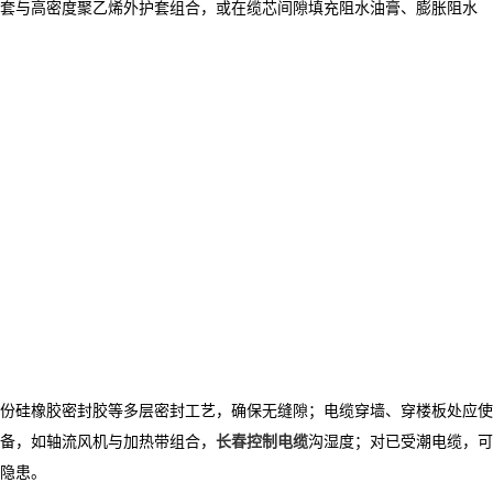
套与高密度聚乙烯外护套组合，或在缆芯间隙填充阻水油膏、膨胀阻水
份硅橡胶密封胶等多层密封工艺，确保无缝隙；电缆穿墙、穿楼板处应使
备，如轴流风机与加热带组合，
长春控制电缆
沟湿度；对已受潮电缆，可
隐患。