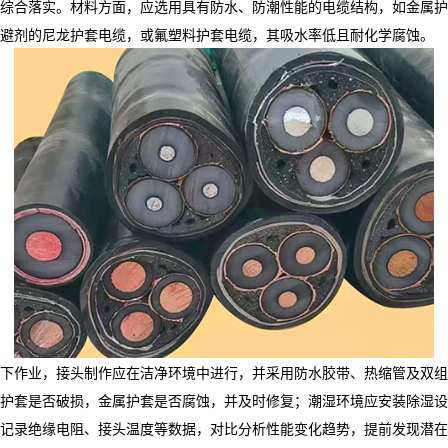
综合落实。材料方面，应选用具有防水、防潮性能的电缆结构，如金属护
避剂的尼龙护套电缆，或氟塑料护套电缆，其吸水率低且耐化学腐蚀。
件下作业，接头制作应在洁净环境中进行，并采用防水胶带、热缩管及双组
护套是否破损，金属护套是否腐蚀，并及时修复；潮湿环境应安装除湿设
记录绝缘电阻、接头温度等数据，对比分析性能变化趋势，提前发现潜在