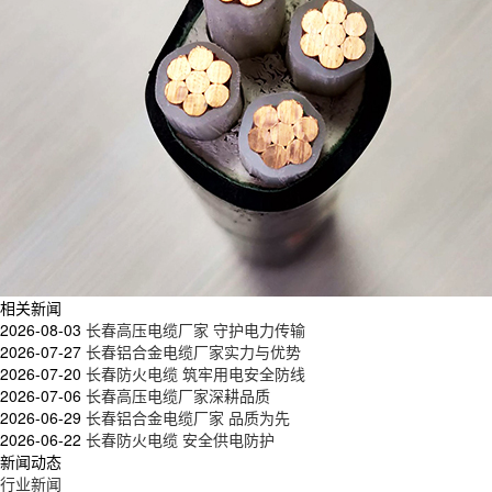
相关新闻
2026-08-03
长春高压电缆厂家 守护电力传输
2026-07-27
长春铝合金电缆厂家实力与优势
2026-07-20
长春防火电缆 筑牢用电安全防线
2026-07-06
长春高压电缆厂家深耕品质
2026-06-29
长春铝合金电缆厂家 品质为先
2026-06-22
长春防火电缆 安全供电防护
新闻动态
行业新闻