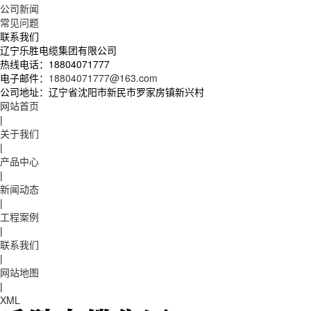
公司新闻
常见问题
联系我们
辽宁乐胜电缆集团有限公司
热线电话：
18804071777
电子邮件：
18804071777@163.com
公司地址：
辽宁省沈阳市新民市罗家房镇新兴村
网站首页
|
关于我们
|
产品中心
|
新闻动态
|
工程案例
|
联系我们
|
网站地图
|
XML