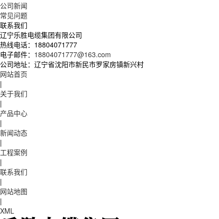
公司新闻
常见问题
联系我们
辽宁乐胜电缆集团有限公司
热线电话：
18804071777
电子邮件：
18804071777@163.com
公司地址：
辽宁省沈阳市新民市罗家房镇新兴村
网站首页
|
关于我们
|
产品中心
|
新闻动态
|
工程案例
|
联系我们
|
网站地图
|
XML