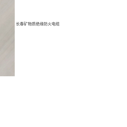
长春矿物质绝缘防火电缆