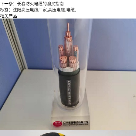
下一条：
长春防火电缆的购买指南
标签：
沈阳高压电缆厂家
,
高压电缆
,
电缆
,
相关产品