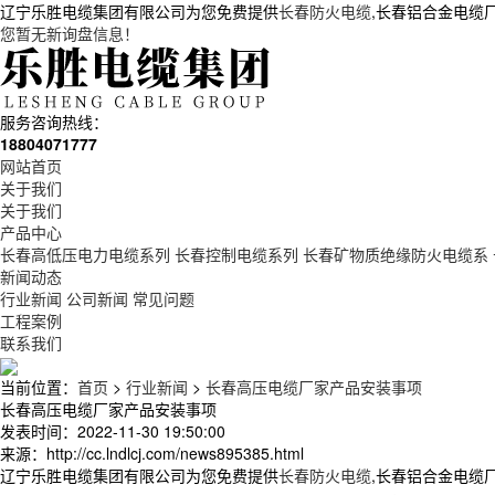
辽宁乐胜电缆集团有限公司为您免费提供
长春防火电缆
,长春铝合金电缆
您暂无新询盘信息！
服务咨询热线：
18804071777
网站首页
关于我们
关于我们
产品中心
长春高低压电力电缆系列
长春控制电缆系列
长春矿物质绝缘防火电缆系
新闻动态
行业新闻
公司新闻
常见问题
工程案例
联系我们
当前位置：
首页
>
行业新闻
>
长春高压电缆厂家产品安装事项
长春高压电缆厂家产品安装事项
发表时间：2022-11-30 19:50:00
来源：http://cc.lndlcj.com/news895385.html
辽宁乐胜电缆集团有限公司为您免费提供
长春防火电缆
,长春铝合金电缆