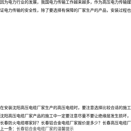
因为电力行业的发展，我国电力传输工作越来越多，作为高压电力传输媒
证电力传输的安全性，除了要选择有保障的厂家生产的产品，安装过程也
在安装沈阳高压电缆厂家生产的高压电缆时，要注意选择比较合适的施工
沈阳高压电缆厂家产品的施工中一定要注意尽量不要让绝缘层发生损坏，
长春防火电缆哪家好？长春铝合金电缆厂家报价是多少？长春高压电缆厂家质量
上一条：
长春铝合金电缆厂家的温馨提示