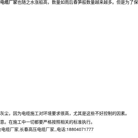
电缆厂家
也随之水涨船高，数量如雨后春笋般数量越来越多。但是为了保
灰尘，因为电缆施工对环境要求很高，尤其是这些不好控制的因素。
意。在施工中一切都要严格按照相关的标准执行。
长春高压电缆厂家,,电话:18804071777