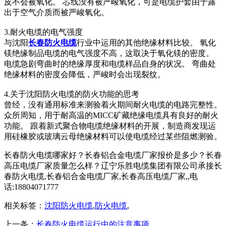
皮不会被氧化。 芯线没有被严峻氧化，可是电缆护套由于露
出于空气介质而被严峻氧化。
3.耐火电缆的电气强度
与沈阳
长春防火电缆
行业中运用的其他绝缘材料比较。 氧化
镁绝缘制品电缆的电气强度不高，这取决于氧化镁的密度。
电缆急剧弯曲时的绝缘厚度和电缆样品自身的状况。 弯曲处
绝缘材料的密度会降低，严峻时会出现裂纹。
4.关于沈阳防火电缆的防火功能的思考
曾经，没有通用标准来测验着火期间耐火电缆的电路完整性。
众所周知，用于耐高温的MICC矿藏绝缘电缆具有良好的耐火
功能。 跟着新式聚合物电缆绝缘材料的开展，制造商发现运
用硅橡胶或玻璃云母绝缘材料可以使电缆经过某些阻燃测验。
长春防火电缆哪家好？长春铝合金电缆厂家报价是多少？长春
高压电缆厂家质量怎么样？辽宁乐胜电缆集团有限公司承接长
春防火电缆,长春铝合金电缆厂家,长春高压电缆厂家,,电
话:18804071777
相关标签：
沈阳防火电缆
,
防火电缆
,
上一条：
长春防火电缆运行中的注意事项