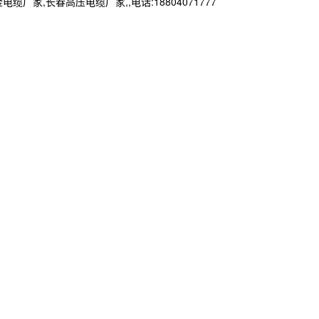
长春高压电缆厂家,,电话:18804071777