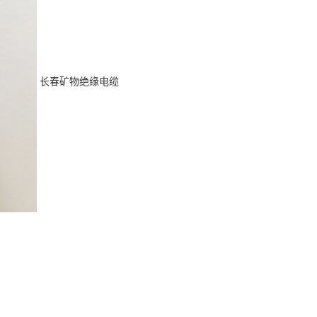
长春矿物绝缘电缆