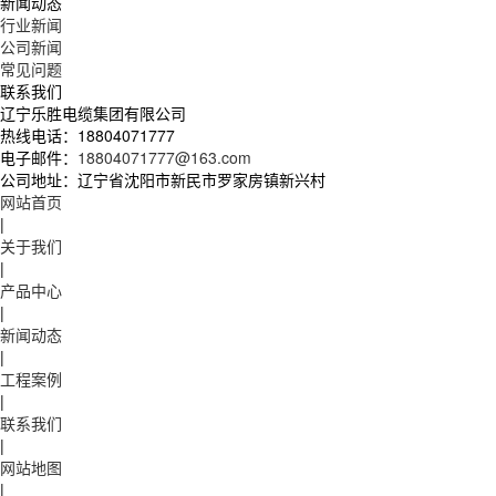
新闻动态
行业新闻
公司新闻
常见问题
联系我们
辽宁乐胜电缆集团有限公司
热线电话：
18804071777
电子邮件：
18804071777@163.com
公司地址：
辽宁省沈阳市新民市罗家房镇新兴村
网站首页
|
关于我们
|
产品中心
|
新闻动态
|
工程案例
|
联系我们
|
网站地图
|