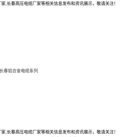
厂家,长春高压电缆厂家等相关信息发布和资讯展示，敬请关注！
长春铝合金电缆系列
厂家,长春高压电缆厂家等相关信息发布和资讯展示，敬请关注！