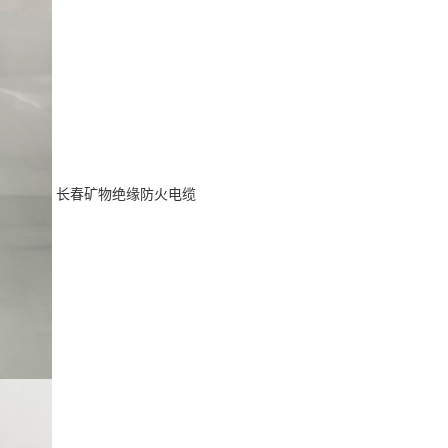
长春矿物绝缘防火电缆