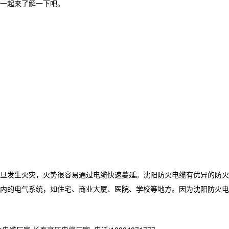
一起来了解一下吧。
旦发生火灾，火势很容易通过电缆快速蔓延。沈阳防火电缆有优异的防火
内的电气系统，如住宅、商业大厦、医院、学校等地方。因为沈阳防火电