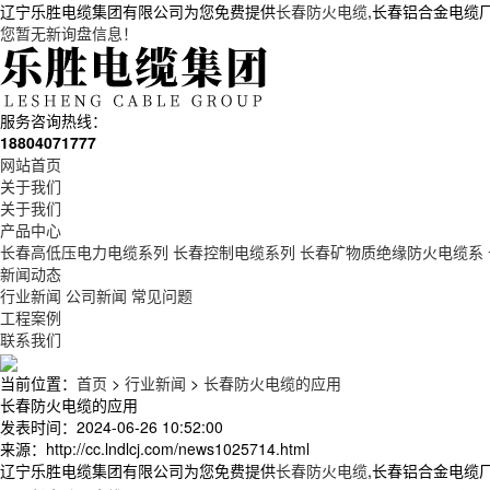
辽宁乐胜电缆集团有限公司为您免费提供
长春防火电缆
,长春铝合金电缆
您暂无新询盘信息！
服务咨询热线：
18804071777
网站首页
关于我们
关于我们
产品中心
长春高低压电力电缆系列
长春控制电缆系列
长春矿物质绝缘防火电缆系
新闻动态
行业新闻
公司新闻
常见问题
工程案例
联系我们
当前位置：
首页
>
行业新闻
>
长春防火电缆的应用
长春防火电缆的应用
发表时间：2024-06-26 10:52:00
来源：http://cc.lndlcj.com/news1025714.html
辽宁乐胜电缆集团有限公司为您免费提供
长春防火电缆
,长春铝合金电缆