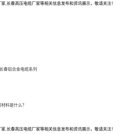
厂家,长春高压电缆厂家等相关信息发布和资讯展示，敬请关注！
长春铝合金电缆系列
层材料是什么？
厂家,长春高压电缆厂家等相关信息发布和资讯展示，敬请关注！