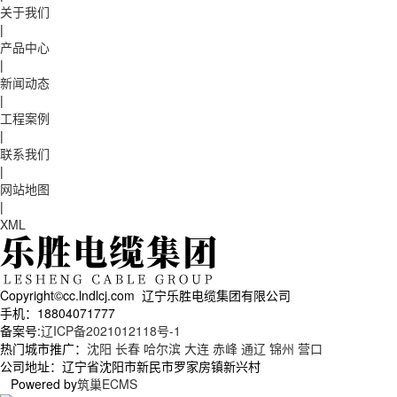
关于我们
|
产品中心
|
新闻动态
|
工程案例
|
联系我们
|
网站地图
|
XML
Copyright©cc.lndlcj.com 辽宁乐胜电缆集团有限公司
手机：18804071777
备案号:
辽ICP备2021012118号-1
热门城市推广：
沈阳
长春
哈尔滨
大连
赤峰
通辽
锦州
营口
公司地址：辽宁省沈阳市新民市罗家房镇新兴村
Powered by
筑巢ECMS