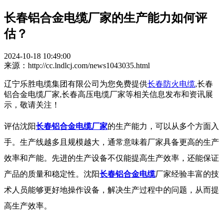
长春铝合金电缆厂家的生产能力如何评
估？
2024-10-18 10:49:00
来源：http://cc.lndlcj.com/news1043035.html
辽宁乐胜电缆集团有限公司为您免费提供
长春防火电缆
,长春
铝合金电缆厂家,长春高压电缆厂家等相关信息发布和资讯展
示，敬请关注！
评估沈阳
长春铝合金电缆厂家
的生产能力，可以从多个方面入
手。生产线越多且规模越大，通常意味着厂家具备更高的生产
效率和产能。先进的生产设备不仅能提高生产效率，还能保证
产品的质量和稳定性。沈阳
长春铝合金电缆
厂家经验丰富的技
术人员能够更好地操作设备，解决生产过程中的问题，从而提
高生产效率。