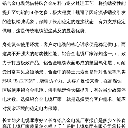
铝合金电缆
凭借特殊合金材料与退火处理工艺，将抗蠕变性能
提升至纯铝的 4 倍之多，极大程度上规避了因冷流或蠕变引发
的连接松弛现象，保障了长期稳定的连接状态，有力支撑稳定
供电，这是传统电缆望尘莫及的显著优势。
身处复杂使用环境，客户对电缆的核心诉求便是稳定供电，而
这离不开强大的耐腐蚀性能。
铝合金电缆厂家
深知这一点，致
力于打造极致产品。铝合金电缆表面形成的坚固氧化层，可耐
受日常常见腐蚀场景，合金中的稀土元素更是针对含硫等恶劣
环境 “对症下药”，增强防护力。从客户反馈来看，在高腐蚀
区域使用铝合金电缆，供电稳定性大幅提升，有效减少故障停
电次数。选择
铝合金电缆
厂家
，就是选择契合客户需求、能应
对复杂环境的稳定电力保障。
长春防火电缆哪家好？长春铝合金电缆厂家报价是多少？长春
高压电缆厂家质量怎么样？辽宁乐胜电缆集团有限公司承接长