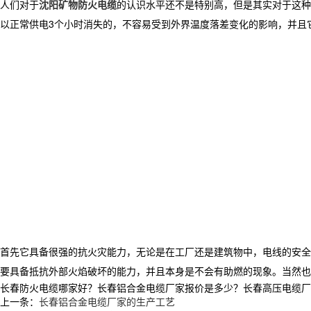
人们对于
沈阳矿物防火电缆
的认识水平还不是特别高，但是其实对于这种
以正常供电3个小时消失的，不容易受到外界温度落差变化的影响，并且
首先它具备很强的抗火灾能力，无论是在工厂还是建筑物中，电线的安全
要具备抵抗外部火焰破坏的能力，并且本身是不会有助燃的现象。当然也
长春防火电缆哪家好？长春铝合金电缆厂家报价是多少？长春高压电缆厂家质量
上一条：
长春铝合金电缆厂家的生产工艺