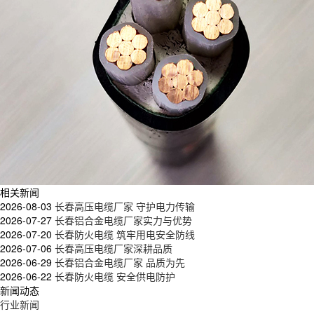
相关新闻
2026-08-03
长春高压电缆厂家 守护电力传输
2026-07-27
长春铝合金电缆厂家实力与优势
2026-07-20
长春防火电缆 筑牢用电安全防线
2026-07-06
长春高压电缆厂家深耕品质
2026-06-29
长春铝合金电缆厂家 品质为先
2026-06-22
长春防火电缆 安全供电防护
新闻动态
行业新闻