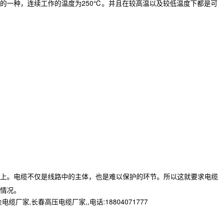
的一种，连续工作的温度为250℃。并且在较高温以及较低温度下都是可
以上。电缆不仅是线路中的主体，也是难以保护的环节。所以这就要求电缆
情况。
长春高压电缆厂家,,电话:18804071777