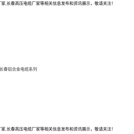
厂家,长春高压电缆厂家等相关信息发布和资讯展示，敬请关注！
长春铝合金电缆系列
厂家,长春高压电缆厂家等相关信息发布和资讯展示，敬请关注！