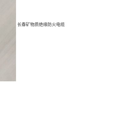
长春矿物质绝缘防火电缆