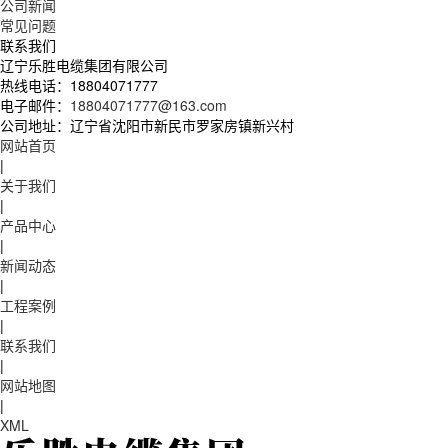
公司新闻
常见问题
联系我们
辽宁乐胜电缆集团有限公司
热线电话：
18804071777
电子邮件：
18804071777@163.com
公司地址：
辽宁省沈阳市新民市罗家房镇新兴村
网站首页
|
关于我们
|
产品中心
|
新闻动态
|
工程案例
|
联系我们
|
网站地图
|
XML