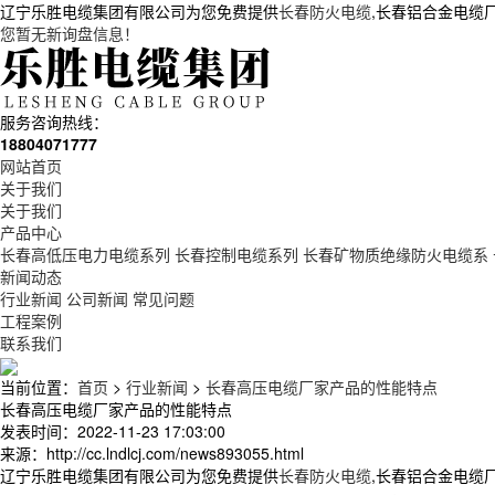
辽宁乐胜电缆集团有限公司为您免费提供
长春防火电缆
,长春铝合金电缆
您暂无新询盘信息！
服务咨询热线：
18804071777
网站首页
关于我们
关于我们
产品中心
长春高低压电力电缆系列
长春控制电缆系列
长春矿物质绝缘防火电缆系
新闻动态
行业新闻
公司新闻
常见问题
工程案例
联系我们
当前位置：
首页
>
行业新闻
>
长春高压电缆厂家产品的性能特点
长春高压电缆厂家产品的性能特点
发表时间：2022-11-23 17:03:00
来源：http://cc.lndlcj.com/news893055.html
辽宁乐胜电缆集团有限公司为您免费提供
长春防火电缆
,长春铝合金电缆