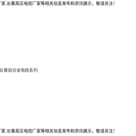
厂家,长春高压电缆厂家等相关信息发布和资讯展示，敬请关注！
长春铝合金电缆系列
厂家,长春高压电缆厂家等相关信息发布和资讯展示，敬请关注！