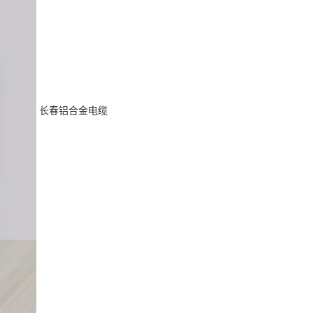
长春铝合金电缆