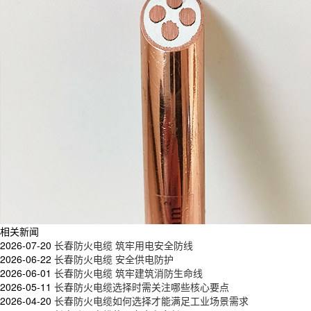
相关新闻
2026-07-20
长春防火电缆 筑牢用电安全防线
2026-06-22
长春防火电缆 安全供电防护
2026-06-01
长春防火电缆 筑牢建筑消防生命线
2026-05-11
长春防火电缆选择时需关注哪些核心要点
2026-04-20
长春防火电缆如何选择才能满足工业场景需求