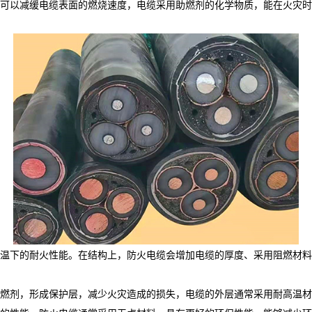
可以减缓电缆表面的燃烧速度，电缆采用助燃剂的化学物质，能在火灾时
温下的耐火性能。在结构上，防火电缆会增加电缆的厚度、采用阻燃材料
燃剂，形成保护层，减少火灾造成的损失，电缆的外层通常采用耐高温材