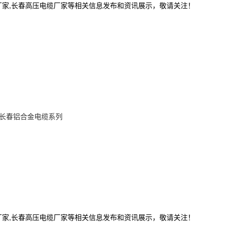
厂家,长春高压电缆厂家等相关信息发布和资讯展示，敬请关注！
长春铝合金电缆系列
厂家,长春高压电缆厂家等相关信息发布和资讯展示，敬请关注！