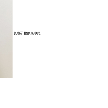
长春矿物绝缘电缆