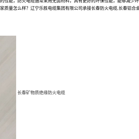
的性能，防火电缆通常采用无卤材料，具有更好的环保性能，能够减少环
怎么样？辽宁乐胜电缆集团有限公司承接长春防火电缆,长春铝合金电缆厂家,
长春矿物质绝缘防火电缆