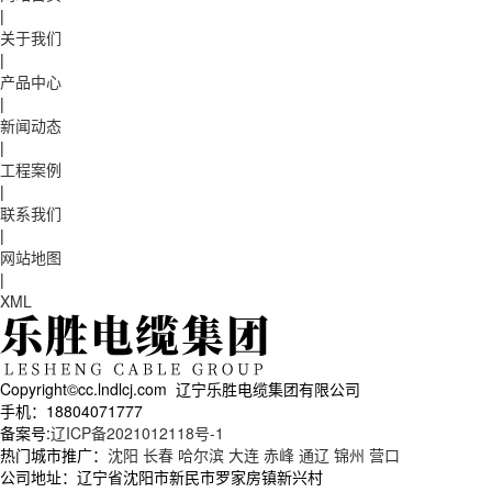
|
关于我们
|
产品中心
|
新闻动态
|
工程案例
|
联系我们
|
网站地图
|
XML
Copyright©cc.lndlcj.com 辽宁乐胜电缆集团有限公司
手机：18804071777
备案号:
辽ICP备2021012118号-1
热门城市推广：
沈阳
长春
哈尔滨
大连
赤峰
通辽
锦州
营口
公司地址：辽宁省沈阳市新民市罗家房镇新兴村