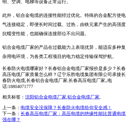
明、空调、电梯等设备正常运行。​
此外，铝合金电缆的连接性能经过优化。特殊的合金配方使电
气连接稳定，即便长时间过载、过热，由铁元素产生的高强度
抗蠕变性能，也能确保连接部位不出问题。​
铝合金电缆厂家
的产品在过载能力上表现优异，能适应多种复
杂用电环境，为各类工程项目的电力稳定传输保驾护航。
长春防火电缆哪家好？长春铝合金电缆厂家报价是多少？长春
高压电缆厂家质量怎么样？辽宁乐胜电缆集团有限公司承接长
春防火电缆,长春铝合金电缆厂家,长春高压电缆厂家,,电
话:18804071777
相关标签：
沈阳铝合金电缆厂家
,
铝合金电缆厂家
,
上一条：
电缆安全没保障？长春防火电缆给你安全感！
下一条：
长春高压电缆厂家：高压电缆的绝缘性能比普通电缆
强在哪？